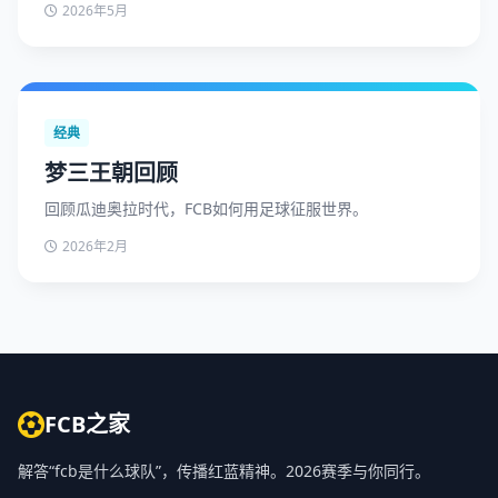
2026年5月
经典
梦三王朝回顾
回顾瓜迪奥拉时代，FCB如何用足球征服世界。
2026年2月
FCB之家
解答“fcb是什么球队”，传播红蓝精神。2026赛季与你同行。